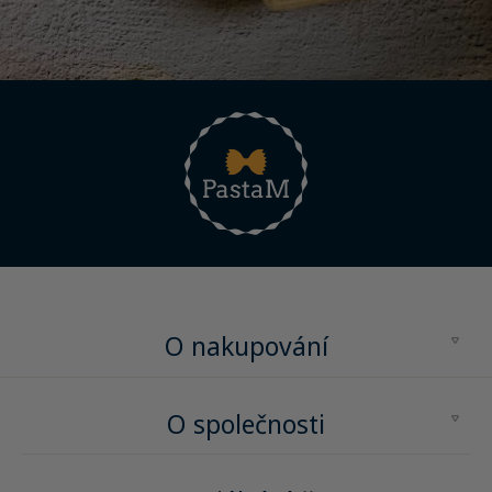
O nakupování
Obchodní podmínky
O společnosti
Reklamační řád
O nás